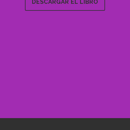
DESCARGAR EL LIBRO
eres contactar conmigo envia un me
eltra2@hotmail.com (Dolors Beltr