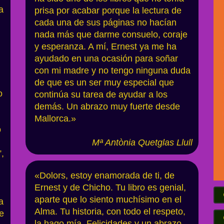
a
prisa por acabar porque la lectura de
cada una de sus páginas no hacían
nada más que darme consuelo, coraje
y esperanza. A mí, Ernest ya me ha
ayudado en una ocasión para soñar
con mi madre y no tengo ninguna duda
de que es un ser muy especial que
o
continúa su tarea de ayudar a los
demás. Un abrazo muy fuerte desde
Mallorca.»
o
Mª Antònia Quetglas Llu
ll
,
«Dolors, estoy enamorada de ti, de
Ernest y de Chicho. Tu libro es genial,
aparte que lo siento muchísimo en el
a
Alma. Tu historia, con todo el respeto,
me
la hago mía. Felicidades y un abrazo.