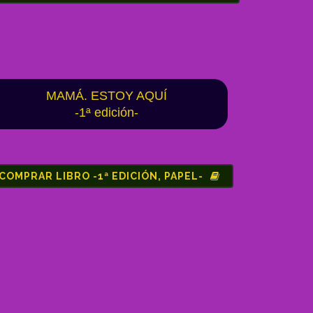
MAMÁ. ESTOY AQUÍ
-1ª edición-
COMPRAR LIBRO -1ª EDICIÓN, PAPEL-
nsaje a