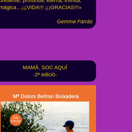
presente, profunda, eterna, infinita,
mágica…¡¡¡VIDA!!! ¡¡¡GRACIAS!!!»
Gemma Farrà
s
MAMÁ. SOC AQUÍ
-2ª edició-