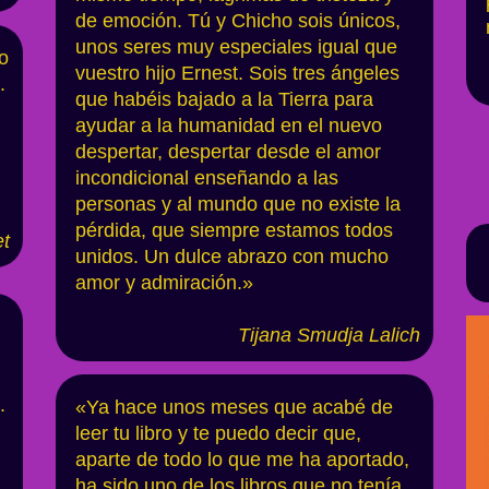
de emoción. Tú y Chicho sois únicos,
unos seres muy especiales igual que
o
vuestro hijo Ernest. Sois tres ángeles
.
que habéis bajado a la Tierra para
ayudar a la humanidad en el nuevo
despertar, despertar desde el amor
incondicional enseñando a las
personas y al mundo que no existe la
pérdida, que siempre estamos todos
et
unidos. Un dulce abrazo con mucho
amor y admiración.»
Tijana Smudja Lalich
.
«Ya hace unos meses que acabé de
leer tu libro y te puedo decir que,
aparte de todo lo que me ha aportado,
ha sido uno de los libros que no tenía