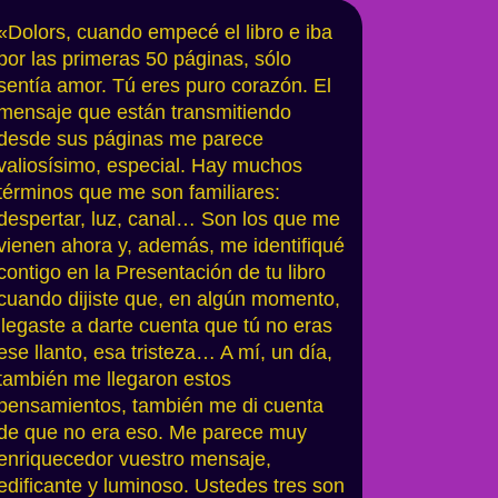
«Dolors, cuando empecé el libro e iba
por las primeras 50 páginas, sólo
sentía amor. Tú eres puro corazón. El
mensaje que están transmitiendo
desde sus páginas me parece
valiosísimo, especial. Hay muchos
términos que me son familiares:
despertar, luz, canal… Son los que me
vienen ahora y, además, me identifiqué
contigo en la Presentación de tu libro
cuando dijiste que, en algún momento,
llegaste a darte cuenta que tú no eras
ese llanto, esa tristeza… A mí, un día,
también me llegaron estos
pensamientos, también me di cuenta
de que no era eso. Me parece muy
enriquecedor vuestro mensaje,
edificante y luminoso. Ustedes tres son