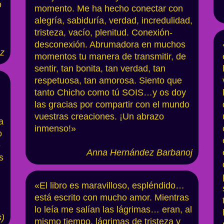
o
momento. Me ha hecho conectar con
alegría, sabiduría, verdad, incredulidad,
tristeza, vacío, plenitud. Conexión-
desconexión. Abrumadora en muchos
ez
momentos tu manera de transmitir, de
sentir, tan bonita, tan verdad, tan
respetuosa, tan amorosa. Siento que
tanto Chicho como tú SOIS…y os doy
las gracias por compartir con el mundo
vuestras creaciones. ¡Un abrazo
a
inmenso!»
o
e
Anna Hernández Barbano
j
s
«El libro es maravilloso, espléndido…
está escrito con mucho amor. Mientras
lo leía me salían las lágrimas… eran, al
s
)
mismo tiempo, lágrimas de tristeza y