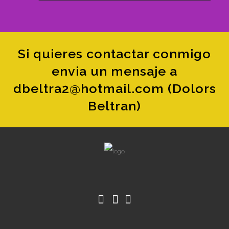
Si quieres contactar conmigo
envia un mensaje a
dbeltra2@hotmail.com (Dolors
Beltran)