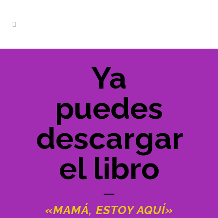
Ya
puedes
descargar
el libro
«MAMÁ, ESTOY AQUÍ»