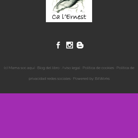
(c) Mama soc aquí ·
Blog del libro
·
Aviso legal
·
Política de cookies
·
Política de
privacidad redes sociales
· Powered by:
BitWorks